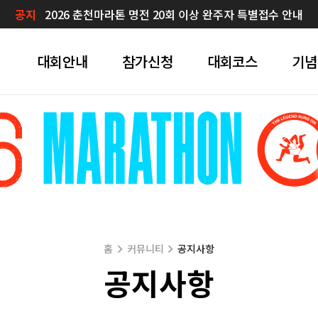
공지
2026 춘천마라톤 명전 20회 이상 완주자 특별접수 안내
대회안내
참가신청
대회코스
기념
홈
커뮤니티
공지사항
공지사항