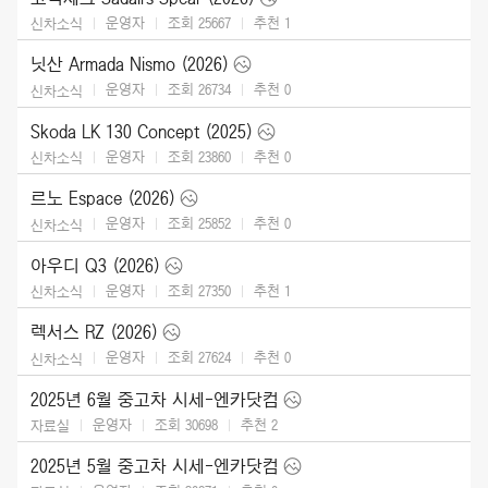
운영자
조회 25667
추천
1
신차소식
닛산 Armada Nismo (2026)
운영자
조회 26734
추천
0
신차소식
Skoda LK 130 Concept (2025)
운영자
조회 23860
추천
0
신차소식
르노 Espace (2026)
운영자
조회 25852
추천
0
신차소식
아우디 Q3 (2026)
운영자
조회 27350
추천
1
신차소식
렉서스 RZ (2026)
운영자
조회 27624
추천
0
신차소식
2025년 6월 중고차 시세-엔카닷컴
운영자
조회 30698
추천
2
자료실
2025년 5월 중고차 시세-엔카닷컴