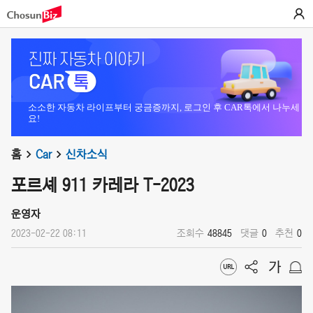
소소한 자동차 라이프부터 궁금증까지, 로그인 후 CAR톡에서 나누세
요!
홈
Car
신차소식
포르셰 911 카레라 T-2023
운영자
2023-02-22 08:11
조회수
48845
댓글
0
추천
0