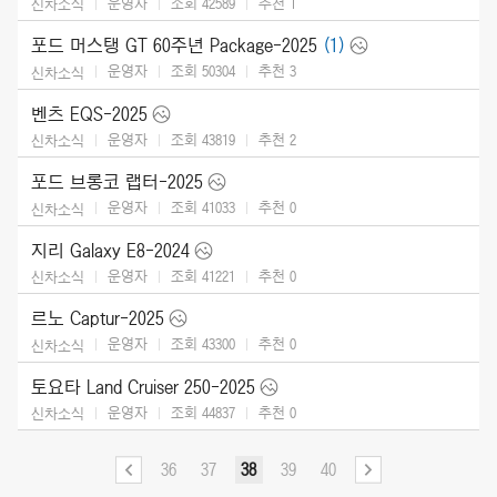
운영자
조회 42589
추천
1
신차소식
포드 머스탱 GT 60주년 Package-2025
(1)
운영자
조회 50304
추천
3
신차소식
벤츠 EQS-2025
운영자
조회 43819
추천
2
신차소식
포드 브롱코 랩터-2025
운영자
조회 41033
추천
0
신차소식
지리 Galaxy E8-2024
운영자
조회 41221
추천
0
신차소식
르노 Captur-2025
운영자
조회 43300
추천
0
신차소식
토요타 Land Cruiser 250-2025
운영자
조회 44837
추천
0
신차소식
36
37
38
39
40