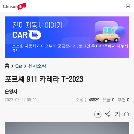
소소한 자동차 라이프부터 궁금증까지, 로그인 후 CAR톡에서 나누세
요!
홈
Car
신차소식
포르셰 911 카레라 T-2023
운영자
2023-02-22 08:11
조회수
48829
댓글
0
추천
0