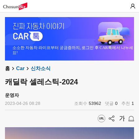
소소한 자동차 라이프부터 궁금증까지, 로그인 후 CAR톡에서 나누세
요!
홈
Car
신차소식
캐딜락 셀레스틱-2024
운영자
2023-04-26 08:28
조회수
53962
댓글
0
추천
1