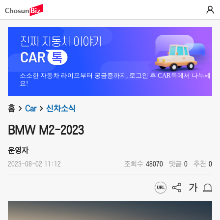
소소한 자동차 라이프부터 궁금증까지, 로그인 후 CAR톡에서 나누세
요!
홈
Car
신차소식
BMW M2-2023
운영자
2023-08-02 11:12
조회수
48070
댓글
0
추천
0