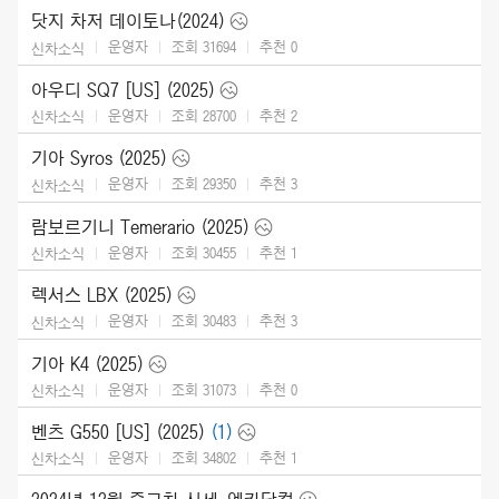
닷지 차저 데이토나(2024)
운영자
조회 31694
추천
0
신차소식
아우디 SQ7 [US] (2025)
운영자
조회 28700
추천
2
신차소식
기아 Syros (2025)
운영자
조회 29350
추천
3
신차소식
람보르기니 Temerario (2025)
운영자
조회 30455
추천
1
신차소식
렉서스 LBX (2025)
운영자
조회 30483
추천
3
신차소식
기아 K4 (2025)
운영자
조회 31073
추천
0
신차소식
벤츠 G550 [US] (2025)
(1)
운영자
조회 34802
추천
1
신차소식