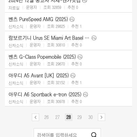
2024년 12월 중고차 시세-엔카닷컴
운영자
조회 32859
추천
0
자료실
벤츠 PureSpeed AMG (2025)
운영자
조회 29825
추천
1
신차소식
람보르기니 Urus SE Miami Art Basel (2024)
운영자
조회 30810
추천
0
신차소식
벤츠 G-Class Popemobile (2025)
운영자
조회 29670
추천
0
신차소식
아우디 A5 Avant [UK] (2025)
운영자
조회 32152
추천
1
신차소식
아우디 A6 Sportback e-tron (2025)
운영자
조회 30978
추천
0
신차소식
26
27
28
29
30