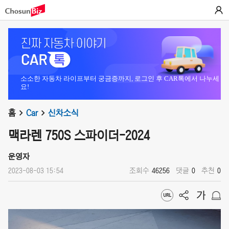
소소한 자동차 라이프부터 궁금증까지, 로그인 후 CAR톡에서 나누세
요!
홈
Car
신차소식
맥라렌 750S 스파이더-2024
운영자
2023-08-03 15:54
조회수
46256
댓글
0
추천
0