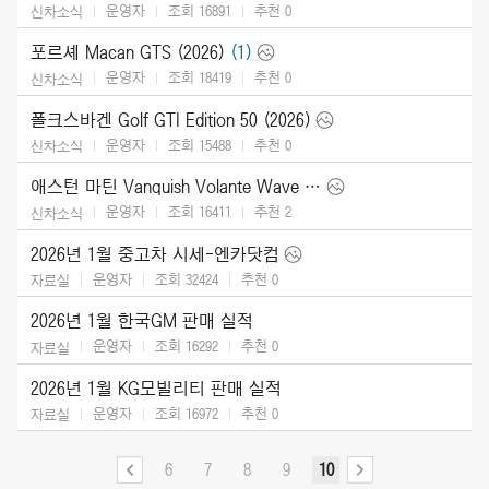
운영자
조회 16891
추천
0
신차소식
포르셰 Macan GTS (2026)
(1)
운영자
조회 18419
추천
0
신차소식
폴크스바겐 Golf GTI Edition 50 (2026)
운영자
조회 15488
추천
0
신차소식
애스턴 마틴 Vanquish Volante Wave Edition (2026)
운영자
조회 16411
추천
2
신차소식
2026년 1월 중고차 시세-엔카닷컴
운영자
조회 32424
추천
0
자료실
2026년 1월 한국GM 판매 실적
운영자
조회 16292
추천
0
자료실
2026년 1월 KG모빌리티 판매 실적
운영자
조회 16972
추천
0
자료실
6
7
8
9
10