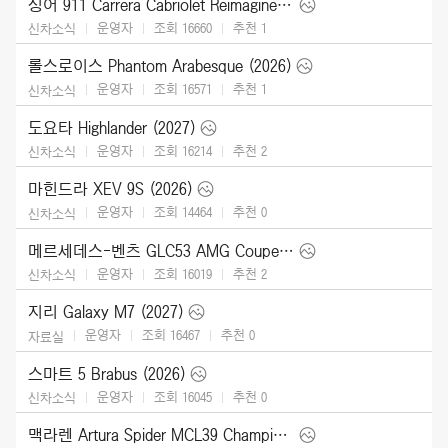
싱어 911 Carrera Cabriolet Reimagined Type 964 (2026)
운영자
조회 16660
추천
1
신차소식
롤스로이스 Phantom Arabesque (2026)
운영자
조회 16571
추천
1
신차소식
도요타 Highlander (2027)
운영자
조회 16214
추천
2
신차소식
마힌드라 XEV 9S (2026)
운영자
조회 14464
추천
0
신차소식
메르세데스-벤츠 GLC53 AMG Coupe (2027)
운영자
조회 16019
추천
2
신차소식
지리 Galaxy M7 (2027)
운영자
조회 16467
추천
0
자료실
스마트 5 Brabus (2026)
운영자
조회 16045
추천
0
신차소식
맥라렌 Artura Spider MCL39 Championship Edition (2026)