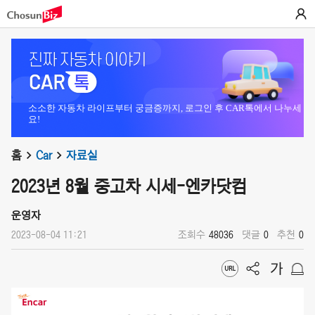
소소한 자동차 라이프부터 궁금증까지, 로그인 후 CAR톡에서 나누세
요!
홈
Car
자료실
2023년 8월 중고차 시세-엔카닷컴
운영자
2023-08-04 11:21
조회수
48036
댓글
0
추천
0