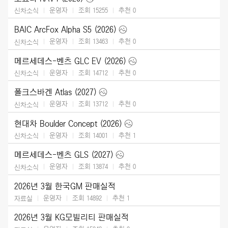
운영자
조회 15255
추천
0
신차소식
BAIC ArcFox Alpha S5 (2026)
운영자
조회 13463
추천
0
신차소식
메르세데스-벤츠 GLC EV (2026)
운영자
조회 14712
추천
0
신차소식
폴크스바겐 Atlas (2027)
운영자
조회 13712
추천
0
신차소식
현대차 Boulder Concept (2026)
운영자
조회 14001
추천
1
신차소식
메르세데스-벤츠 GLS (2027)
운영자
조회 13874
추천
0
신차소식
2026년 3월 한국GM 판매실적
운영자
조회 14892
추천
1
자료실
2026년 3월 KG모빌리티 판매실적