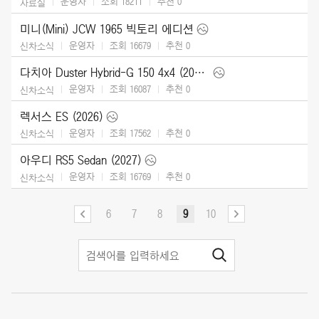
운영자
조회 18211
추천
0
자료실
미니(Mini) JCW 1965 빅토리 에디션
운영자
조회 16679
추천
0
신차소식
다치아 Duster Hybrid-G 150 4x4 (2026)
운영자
조회 16087
추천
0
신차소식
렉서스 ES (2026)
운영자
조회 17562
추천
0
신차소식
아우디 RS5 Sedan (2027)
운영자
조회 16769
추천
0
신차소식
6
7
8
9
10