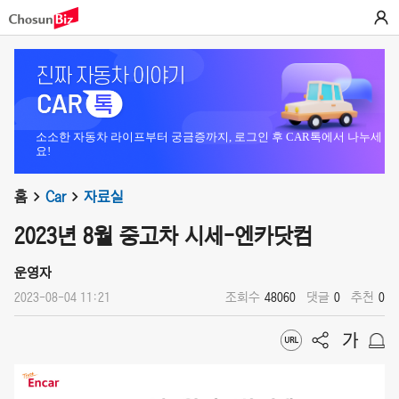
소소한 자동차 라이프부터 궁금증까지, 로그인 후 CAR톡에서 나누세
요!
홈
Car
자료실
2023년 8월 중고차 시세-엔카닷컴
운영자
2023-08-04 11:21
조회수
48060
댓글
0
추천
0