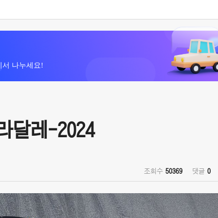
에서 나누세요!
라달레-2024
조회수
50369
댓글
0