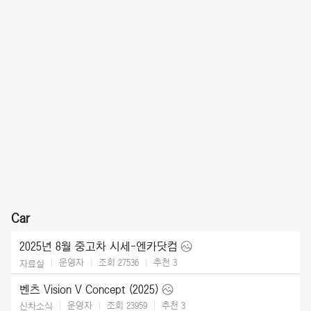
Car
2025년 8월 중고차 시세-엔카닷컴
운영자
조회 27536
추천
3
자료실
벤츠 Vision V Concept (2025)
운영자
조회 23959
추천
3
신차소식