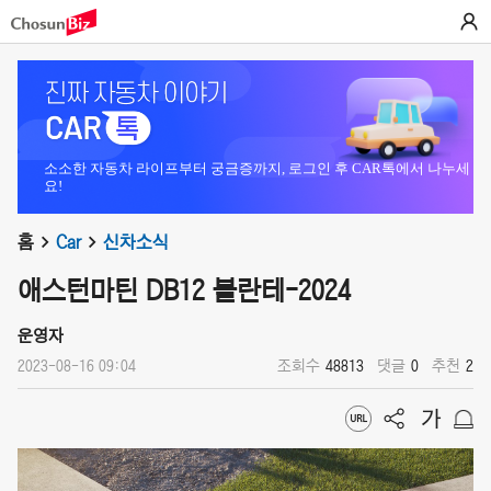
소소한 자동차 라이프부터 궁금증까지, 로그인 후 CAR톡에서 나누세
요!
홈
Car
신차소식
애스턴마틴 DB12 볼란테-2024
운영자
2023-08-16 09:04
조회수
48813
댓글
0
추천
2