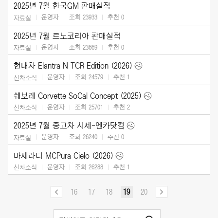
2025년 7월 한국GM 판매실적
운영자
조회 23933
추천
0
자료실
2025년 7월 르노코리아 판매실적
운영자
조회 23669
추천
0
자료실
현대차 Elantra N TCR Edition (2026)
운영자
조회 24579
추천
1
신차소식
쉐보레 Corvette SoCal Concept (2025)
운영자
조회 25701
추천
2
신차소식
2025년 7월 중고차 시세-엔카닷컴
운영자
조회 26240
추천
0
자료실
마세라티 MCPura Cielo (2026)
운영자
조회 26288
추천
1
신차소식
16
17
18
19
20