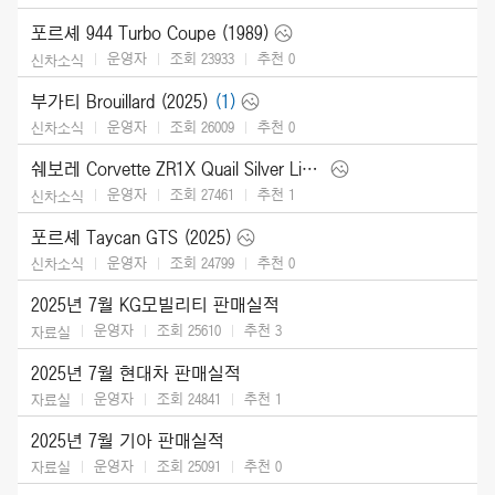
포르셰 944 Turbo Coupe (1989)
운영자
조회 23933
추천
0
신차소식
부가티 Brouillard (2025)
(1)
운영자
조회 26009
추천
0
신차소식
쉐보레 Corvette ZR1X Quail Silver Limited Edition (2026)
운영자
조회 27461
추천
1
신차소식
포르셰 Taycan GTS (2025)
운영자
조회 24799
추천
0
신차소식
2025년 7월 KG모빌리티 판매실적
운영자
조회 25610
추천
3
자료실
2025년 7월 현대차 판매실적
운영자
조회 24841
추천
1
자료실
2025년 7월 기아 판매실적
운영자
조회 25091
추천
0
자료실