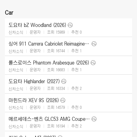
Car
도요타 bZ Woodland (2026)
운영자
조회 15989
추천
0
신차소식
싱어 911 Carrera Cabriolet Reimagined Type 964 (2026)
운영자
조회 16744
추천
1
신차소식
롤스로이스 Phantom Arabesque (2026)
운영자
조회 16683
추천
1
신차소식
도요타 Highlander (2027)
운영자
조회 16334
추천
2
신차소식
마힌드라 XEV 9S (2026)
운영자
조회 14579
추천
0
신차소식
메르세데스-벤츠 GLC53 AMG Coupe (2027)
운영자
조회 16194
추천
2
신차소식