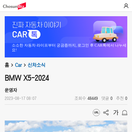
소소한 자동차 라이프부터 궁금증까지, 로그인 후 CAR톡에서 나누세
요!
홈
Car
신차소식
BMW X5-2024
운영자
2023-08-17 08:07
조회수
48449
댓글
0
추천
0