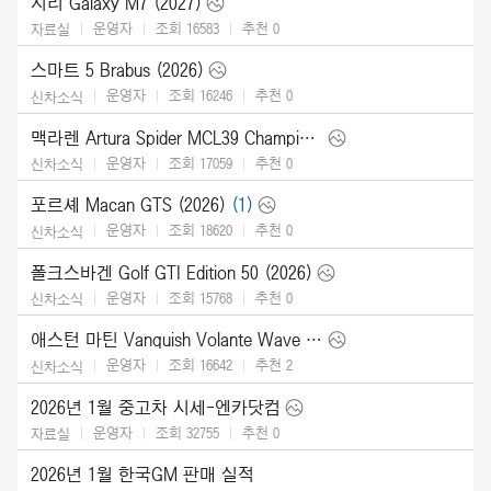
지리 Galaxy M7 (2027)
운영자
조회 16583
추천
0
자료실
스마트 5 Brabus (2026)
운영자
조회 16246
추천
0
신차소식
맥라렌 Artura Spider MCL39 Championship Edition (2026)
운영자
조회 17059
추천
0
신차소식
포르셰 Macan GTS (2026)
(1)
운영자
조회 18620
추천
0
신차소식
폴크스바겐 Golf GTI Edition 50 (2026)
운영자
조회 15768
추천
0
신차소식
애스턴 마틴 Vanquish Volante Wave Edition (2026)
운영자
조회 16642
추천
2
신차소식
2026년 1월 중고차 시세-엔카닷컴
운영자
조회 32755
추천
0
자료실
2026년 1월 한국GM 판매 실적