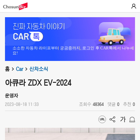
소소한 자동차 라이프부터 궁금증까지, 로그인 후 CAR톡에서 나누세
요!
홈
Car
신차소식
아큐라 ZDX EV-2024
운영자
2023-08-18 11:33
조회수
48364
댓글
0
추천
0