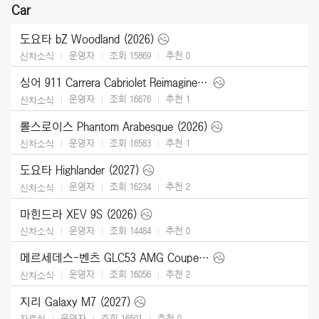
Car
도요타 bZ Woodland (2026)
운영자
조회 15869
추천
0
신차소식
싱어 911 Carrera Cabriolet Reimagined Type 964 (2026)
운영자
조회 16676
추천
1
신차소식
롤스로이스 Phantom Arabesque (2026)
운영자
조회 16583
추천
1
신차소식
도요타 Highlander (2027)
운영자
조회 16234
추천
2
신차소식
마힌드라 XEV 9S (2026)
운영자
조회 14484
추천
0
신차소식
메르세데스-벤츠 GLC53 AMG Coupe (2027)
운영자
조회 16056
추천
2
신차소식
지리 Galaxy M7 (2027)
운영자
조회 16501
추천
0
자료실