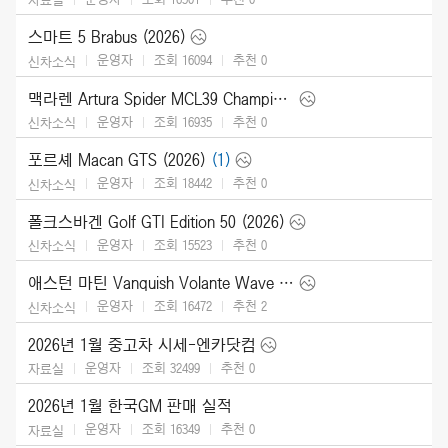
스마트 5 Brabus (2026)
운영자
조회 16094
추천
0
신차소식
맥라렌 Artura Spider MCL39 Championship Edition (2026)
운영자
조회 16935
추천
0
신차소식
포르셰 Macan GTS (2026)
(1)
운영자
조회 18442
추천
0
신차소식
폴크스바겐 Golf GTI Edition 50 (2026)
운영자
조회 15523
추천
0
신차소식
애스턴 마틴 Vanquish Volante Wave Edition (2026)
운영자
조회 16472
추천
2
신차소식
2026년 1월 중고차 시세-엔카닷컴
운영자
조회 32499
추천
0
자료실
2026년 1월 한국GM 판매 실적
운영자
조회 16349
추천
0
자료실