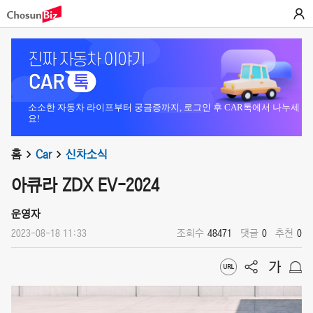
소소한 자동차 라이프부터 궁금증까지, 로그인 후 CAR톡에서 나누세
요!
홈
Car
신차소식
아큐라 ZDX EV-2024
운영자
2023-08-18 11:33
조회수
48471
댓글
0
추천
0