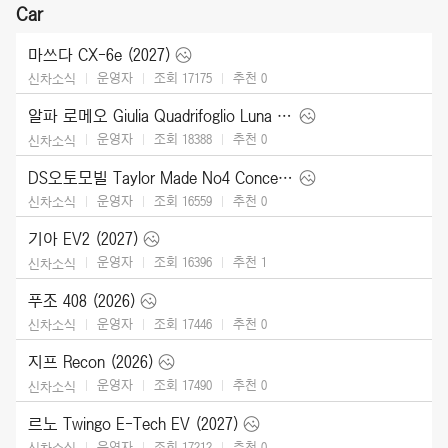
Car
마쓰다 CX-6e (2027)
운영자
조회 17175
추천
0
신차소식
알파 로메오 Giulia Quadrifoglio Luna Rossa (2026)
운영자
조회 18388
추천
0
신차소식
DS오토모빌 Taylor Made No4 Concept (2026)
운영자
조회 16559
추천
0
신차소식
기아 EV2 (2027)
운영자
조회 16396
추천
1
신차소식
푸조 408 (2026)
운영자
조회 17446
추천
0
신차소식
지프 Recon (2026)
운영자
조회 17490
추천
0
신차소식
르노 Twingo E-Tech EV (2027)
운영자
조회 17212
추천
0
신차소식