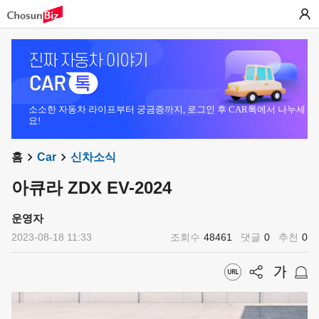
소소한 자동차 라이프부터 궁금증까지, 로그인 후 CAR톡에서 나누세
요!
홈
Car
신차소식
아큐라 ZDX EV-2024
운영자
2023-08-18 11:33
조회수
48461
댓글
0
추천
0