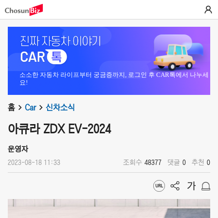
소소한 자동차 라이프부터 궁금증까지, 로그인 후 CAR톡에서 나누세
요!
홈
Car
신차소식
아큐라 ZDX EV-2024
운영자
2023-08-18 11:33
조회수
48377
댓글
0
추천
0