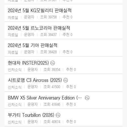
2024년 5월 KG모빌리티 판매실적
운영자
조회 39758
추천
0
자료실
2024년 5월 르노코리아 판매실적
운영자
조회 38437
추천
0
자료실
2024년 5월 기아 판매실적
운영자
조회 38428
추천
0
자료실
현대차 INSTER(2025)
운영자
조회 39354
추천
0
신차소식
시트로엥 C3 Aircross (2025)
운영자
조회 41500
추천
0
신차소식
BMW X5 Silver Anniversary Edition (2024)
운영자
조회 41646
추천
0
신차소식
부가티 Tourbillon (2026)
운영자
조회 40674
추천
0
신차소식