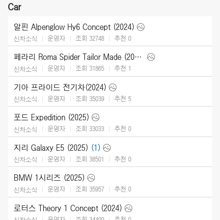
Car
알핀 Alpenglow Hy6 Concept (2024)
운영자
조회 32748
추천
0
신차소식
페라리 Roma Spider Tailor Made (2024)
운영자
조회 31865
추천
1
신차소식
기아 프라이드 전기차(2024)
운영자
조회 35039
추천
5
신차소식
포드 Expedition (2025)
운영자
조회 33033
추천
0
신차소식
지리 Galaxy E5 (2025)
(1)
운영자
조회 38501
추천
0
신차소식
BMW 1시리즈 (2025)
운영자
조회 35957
추천
0
신차소식
로터스 Theory 1 Concept (2024)
운영자
조회 34409
추천
0
신차소식