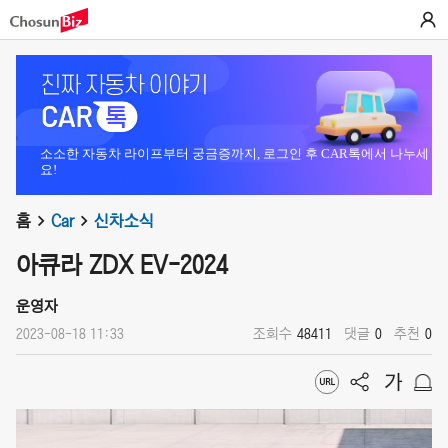
소소한 자동차 라이프부터 궁금증까지, 로그인 후 CAR톡에서 나누세
요!
홈
Car
신차소식
아큐라 ZDX EV-2024
운영자
2023-08-18 11:33
조회수
48411
댓글
0
추천
0