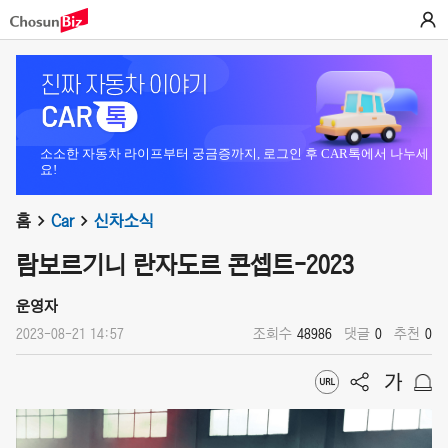
소소한 자동차 라이프부터 궁금증까지, 로그인 후 CAR톡에서 나누세
요!
홈
Car
신차소식
람보르기니 란자도르 콘셉트-2023
운영자
2023-08-21 14:57
조회수
48986
댓글
0
추천
0