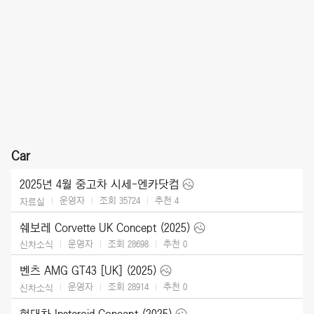
Car
2025년 4월 중고차 시세-엔카닷컴
운영자
조회 35724
추천
4
자료실
쉐보레 Corvette UK Concept (2025)
운영자
조회 28698
추천
0
신차소식
벤츠 AMG GT43 [UK] (2025)
운영자
조회 28914
추천
0
신차소식
현대차 Insteroid Concept (2025)