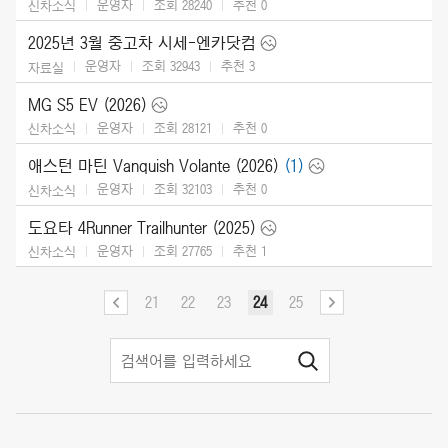
운영자
조회 28240
추천
0
신차소식
2025년 3월 중고차 시세-엔카닷컴
운영자
조회 32943
추천
3
자료실
MG S5 EV (2026)
운영자
조회 28121
추천
0
신차소식
애스턴 마틴 Vanquish Volante (2026)
(1)
운영자
조회 32103
추천
0
신차소식
도요타 4Runner Trailhunter (2025)
운영자
조회 27765
추천
1
신차소식
21
22
23
24
25