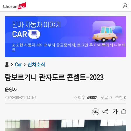
소소한 자동차 라이프부터 궁금증까지, 로그인 후 CAR톡에서 나누세
요!
홈
Car
신차소식
람보르기니 란자도르 콘셉트-2023
운영자
2023-08-21 14:57
조회수
49002
댓글
0
추천
0