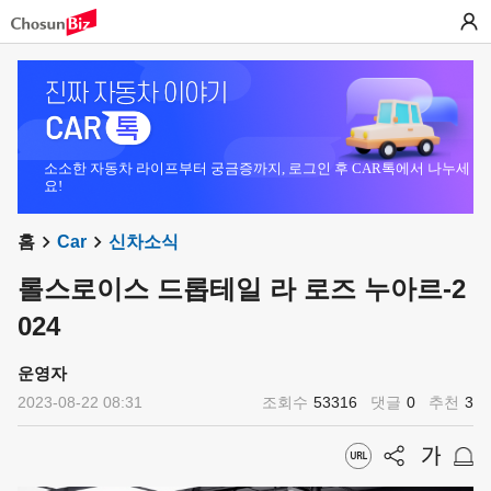
소소한 자동차 라이프부터 궁금증까지, 로그인 후 CAR톡에서 나누세
요!
홈
Car
신차소식
롤스로이스 드롭테일 라 로즈 누아르-2
024
운영자
2023-08-22 08:31
조회수
53316
댓글
0
추천
3