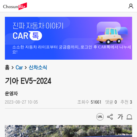
소소한 자동차 라이프부터 궁금증까지, 로그인 후 CAR톡에서 나누세
요!
홈
Car
신차소식
기아 EV5-2024
운영자
2023-08-27 10:05
조회수
51661
댓글
0
추천
3