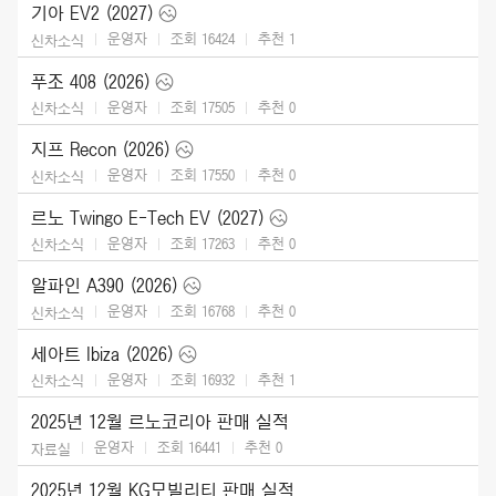
기아 EV2 (2027)
운영자
조회 16424
추천
1
신차소식
푸조 408 (2026)
운영자
조회 17505
추천
0
신차소식
지프 Recon (2026)
운영자
조회 17550
추천
0
신차소식
르노 Twingo E-Tech EV (2027)
운영자
조회 17263
추천
0
신차소식
알파인 A390 (2026)
운영자
조회 16768
추천
0
신차소식
세아트 Ibiza (2026)
운영자
조회 16932
추천
1
신차소식
2025년 12월 르노코리아 판매 실적
운영자
조회 16441
추천
0
자료실
2025년 12월 KG모빌리티 판매 실적