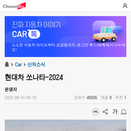
소소한 자동차 라이프부터 궁금증까지, 로그인 후 CAR톡에서 나누세
요!
홈
Car
신차소식
현대차 쏘나타-2024
운영자
2023-08-31 08:16
조회수
49326
댓글
0
추천
1