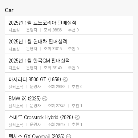
Car
2025년 1월 르노코리아 판매실적
운영자
조회 26836
추천
0
자료실
2025년 1월 현대차 판매실적
운영자
조회 31015
추천
0
자료실
2025년 1월 한국GM 판매실적
운영자
조회 28149
추천
0
자료실
마세라티 3500 GT (1959)
운영자
조회 29682
추천
0
신차소식
BMW iX (2025)
운영자
조회 27842
추천
1
신차소식
스바루 Crosstrek Hybrid (2026)
운영자
조회 29247
추천
1
신차소식
렉서스 GX Overtrail (2025)