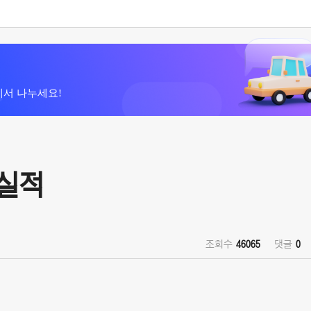
에서 나누세요!
매실적
조회수
46065
댓글
0