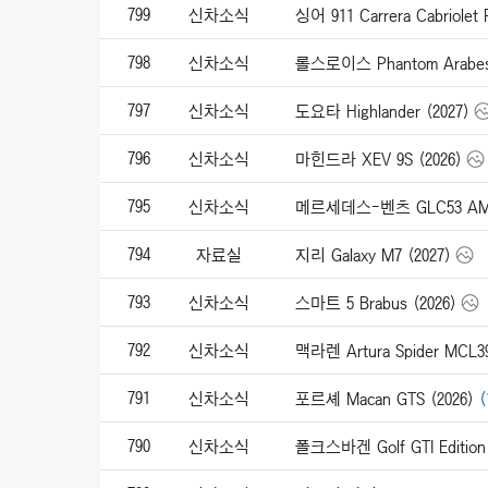
799
신차소식
798
신차소식
롤스로이스 Phantom Arabesq
797
신차소식
도요타 Highlander (2027)
796
신차소식
마힌드라 XEV 9S (2026)
795
신차소식
메르세데스-벤츠 GLC53 AMG 
794
자료실
지리 Galaxy M7 (2027)
793
신차소식
스마트 5 Brabus (2026)
792
신차소식
791
신차소식
포르셰 Macan GTS (2026)
(
790
신차소식
폴크스바겐 Golf GTI Edition 