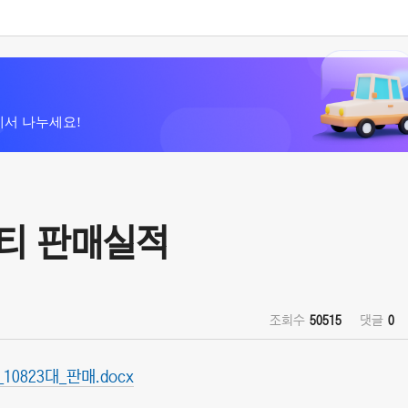
에서 나누세요!
리티 판매실적
조회수
50515
댓글
0
10823대_판매.docx