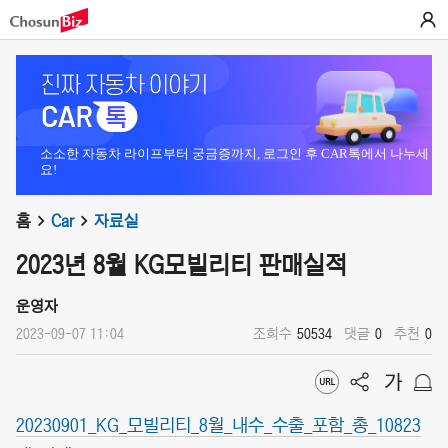
소소한 자동차 라이프부터 궁금증까지, 로그인 후 CAR톡에서 나누세
요!
홈
Car
자료실
2023년 8월 KG모빌리티 판매실적
운영자
2023-09-07 11:04
조회수
50534
댓글
0
추천
0
20230901_KG_모빌리티_8월_내수_수출_포함_총_10823