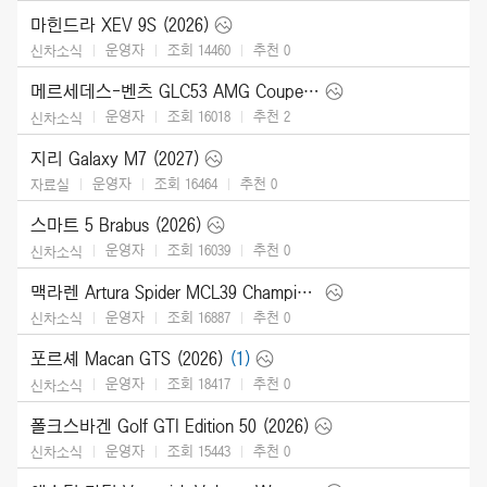
마힌드라 XEV 9S (2026)
운영자
조회 14460
추천
0
신차소식
메르세데스-벤츠 GLC53 AMG Coupe (2027)
운영자
조회 16018
추천
2
신차소식
지리 Galaxy M7 (2027)
운영자
조회 16464
추천
0
자료실
스마트 5 Brabus (2026)
운영자
조회 16039
추천
0
신차소식
맥라렌 Artura Spider MCL39 Championship Edition (2026)
운영자
조회 16887
추천
0
신차소식
포르셰 Macan GTS (2026)
(1)
운영자
조회 18417
추천
0
신차소식
폴크스바겐 Golf GTI Edition 50 (2026)
운영자
조회 15443
추천
0
신차소식