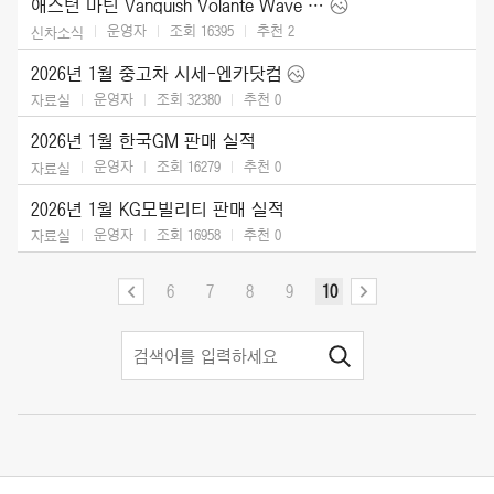
애스턴 마틴 Vanquish Volante Wave Edition (2026)
운영자
조회 16395
추천
2
신차소식
2026년 1월 중고차 시세-엔카닷컴
운영자
조회 32380
추천
0
자료실
2026년 1월 한국GM 판매 실적
운영자
조회 16279
추천
0
자료실
2026년 1월 KG모빌리티 판매 실적
운영자
조회 16958
추천
0
자료실
6
7
8
9
10