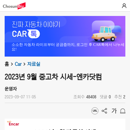
소소한 자동차 라이프부터 궁금증까지, 로그인 후 CAR톡에서 나누세
요!
홈
Car
자료실
2023년 9월 중고차 시세-엔카닷컴
운영자
2023-09-07 11:05
조회수
48408
댓글
0
추천
2