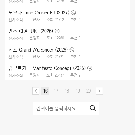
운영자
조회 19478
추천
0
신차소식
도요타 Land Cruiser FJ (2027)
운영자
조회 21712
추천
2
신차소식
벤츠 CLA [UK] (2026)
운영자
조회 19960
추천
0
신차소식
지프 Grand Wagoneer (2026)
운영자
조회 21721
추천
1
신차소식
람보르기니 Manifesto Concept (2025)
운영자
조회 20437
추천
2
신차소식
16
17
18
19
20