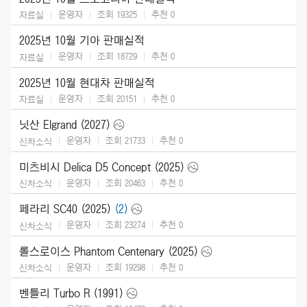
운영자
조회 19325
추천
0
자료실
2025년 10월 기아 판매실적
운영자
조회 18729
추천
0
자료실
2025년 10월 현대차 판매실적
운영자
조회 20151
추천
0
자료실
닛산 Elgrand (2027)
운영자
조회 21733
추천
0
신차소식
미츠비시 Delica D5 Concept (2025)
운영자
조회 20463
추천
0
신차소식
페라리 SC40 (2025)
(2)
운영자
조회 23274
추천
0
신차소식
롤스로이스 Phantom Centenary (2025)
운영자
조회 19298
추천
0
신차소식
벤틀리 Turbo R (1991)