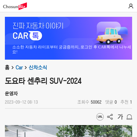
소소한 자동차 라이프부터 궁금증까지, 로그인 후 CAR톡에서 나누세
요!
홈
Car
신차소식
도요타 센추리 SUV-2024
운영자
2023-09-12 08:13
조회수
50062
댓글
0
추천
1