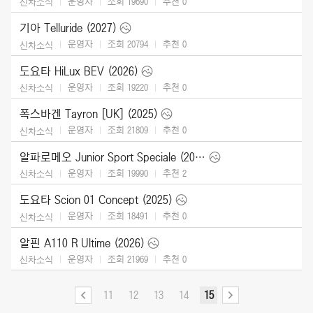
운영자
조회 19690
추천
0
신차소식
기아 Telluride (2027)
운영자
조회 20794
추천
0
신차소식
도요타 HiLux BEV (2026)
운영자
조회 19220
추천
0
신차소식
폭스바겐 Tayron [UK] (2025)
운영자
조회 21809
추천
0
신차소식
알파로메오 Junior Sport Speciale (2026)
운영자
조회 19990
추천
2
신차소식
도요타 Scion 01 Concept (2025)
운영자
조회 18491
추천
0
신차소식
알핀 A110 R Ultime (2026)
운영자
조회 21969
추천
0
신차소식
11
12
13
14
15