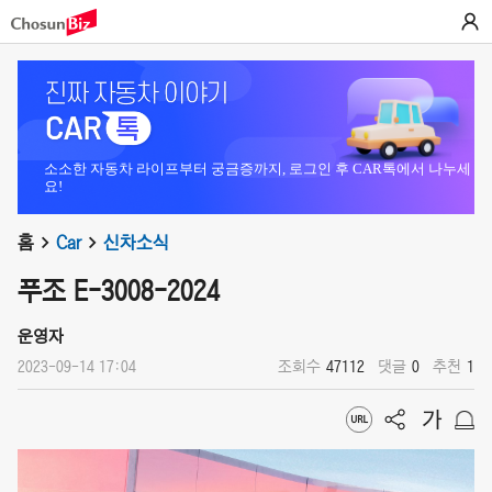
소소한 자동차 라이프부터 궁금증까지, 로그인 후 CAR톡에서 나누세
요!
홈
Car
신차소식
푸조 E-3008-2024
운영자
2023-09-14 17:04
조회수
47112
댓글
0
추천
1