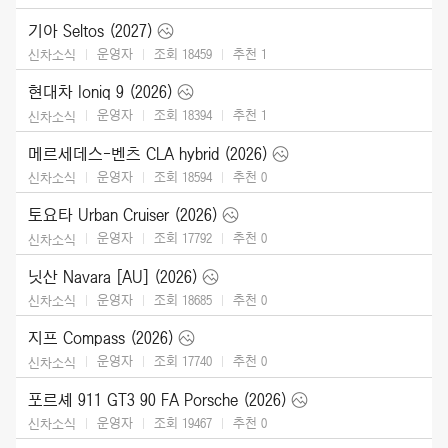
기아 Seltos (2027)
운영자
조회 18459
추천
1
신차소식
현대차 Ioniq 9 (2026)
운영자
조회 18394
추천
1
신차소식
메르세데스-벤츠 CLA hybrid (2026)
운영자
조회 18594
추천
0
신차소식
토요타 Urban Cruiser (2026)
운영자
조회 17792
추천
0
신차소식
닛산 Navara [AU] (2026)
운영자
조회 18685
추천
0
신차소식
지프 Compass (2026)
운영자
조회 17740
추천
0
신차소식
포르셰 911 GT3 90 FA Porsche (2026)
운영자
조회 19467
추천
0
신차소식