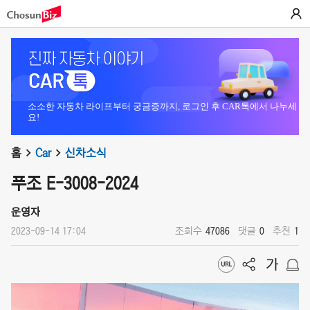
소소한 자동차 라이프부터 궁금증까지, 로그인 후 CAR톡에서 나누세
요!
홈
Car
신차소식
푸조 E-3008-2024
운영자
2023-09-14 17:04
조회수
47086
댓글
0
추천
1