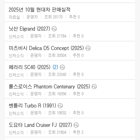
2025년 10월 현대차 판매실적
운영자
조회 20170
추천
0
자료실
닛산 Elgrand (2027)
운영자
조회 21784
추천
0
신차소식
미츠비시 Delica D5 Concept (2025)
운영자
조회 20504
추천
0
신차소식
페라리 SC40 (2025)
(2)
운영자
조회 23340
추천
0
신차소식
롤스로이스 Phantom Centenary (2025)
운영자
조회 19356
추천
0
신차소식
벤틀리 Turbo R (1991)
운영자
조회 19532
추천
0
신차소식
도요타 Land Cruiser FJ (2027)
운영자
조회 21804
추천
2
신차소식