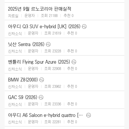
2025년 9월 르노코리아 판매실적
운영자
조회 21188
추천
0
자료실
아우디 Q3 SUV e-hybrid [UK] (2026)
운영자
조회 21619
추천
0
신차소식
닛산 Sentra (2026)
운영자
조회 23228
추천
0
신차소식
벤틀리 Flying Spur Azure (2025)
운영자
조회 22908
추천
0
신차소식
BMW Z8(2000)
운영자
조회 23962
추천
0
신차소식
GAC S9 (2026)
운영자
조회 23336
추천
0
신차소식
아우디 A6 Saloon e-hybrid quattro [UK] (2026)
운영자
조회 22281
추천
0
신차소식