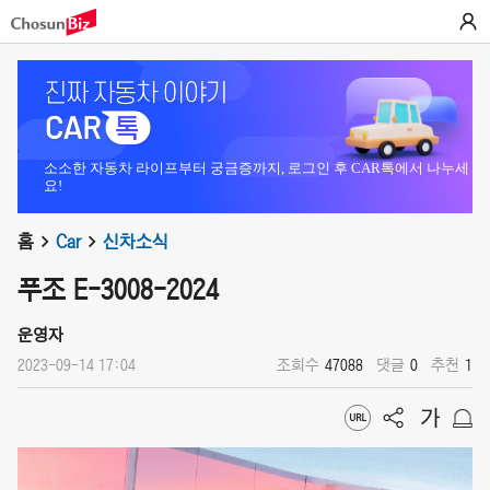
소소한 자동차 라이프부터 궁금증까지, 로그인 후 CAR톡에서 나누세
요!
홈
Car
신차소식
푸조 E-3008-2024
운영자
2023-09-14 17:04
조회수
47088
댓글
0
추천
1