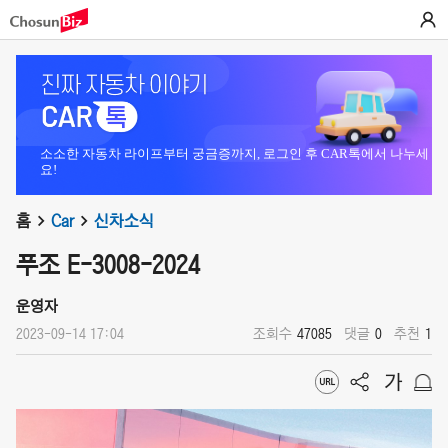
소소한 자동차 라이프부터 궁금증까지, 로그인 후 CAR톡에서 나누세
요!
홈
Car
신차소식
푸조 E-3008-2024
운영자
2023-09-14 17:04
조회수
47085
댓글
0
추천
1