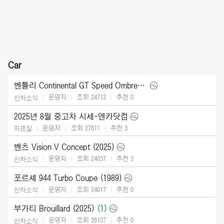
Car
벤틀리 Continental GT Speed Ombre by Mulliner (2025)
운영자
조회 24712
추천
0
신차소식
2025년 8월 중고차 시세-엔카닷컴
운영자
조회 27611
추천
3
자료실
벤츠 Vision V Concept (2025)
운영자
조회 24037
추천
3
신차소식
포르셰 944 Turbo Coupe (1989)
운영자
조회 24017
추천
0
신차소식
부가티 Brouillard (2025)
(1)
운영자
조회 26107
추천
0
신차소식