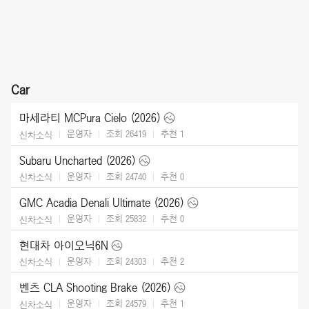
Car
마세라티 MCPura Cielo (2026)
운영자
조회 26419
추천
1
신차소식
Subaru Uncharted (2026)
운영자
조회 24740
추천
0
신차소식
GMC Acadia Denali Ultimate (2026)
운영자
조회 25832
추천
0
신차소식
현대차 아이오닉6N
운영자
조회 24303
추천
2
신차소식
벤츠 CLA Shooting Brake (2026)
운영자
조회 24579
추천
1
신차소식