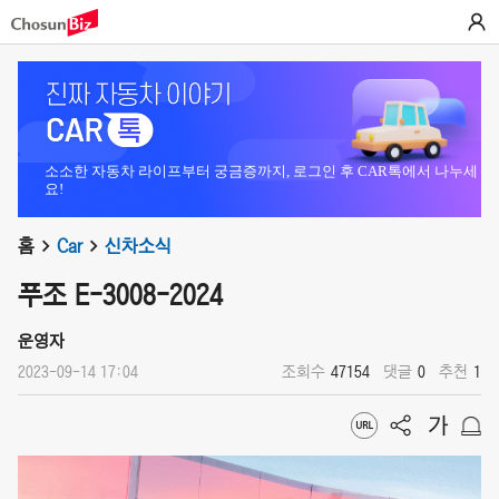
소소한 자동차 라이프부터 궁금증까지, 로그인 후 CAR톡에서 나누세
요!
홈
Car
신차소식
푸조 E-3008-2024
운영자
2023-09-14 17:04
조회수
47154
댓글
0
추천
1