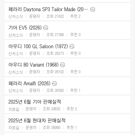
페라리 Daytona SP3 Tailor Made (2025)
운영자
조회 27422
추천
2
신차소식
기아 EV5 (2026)
운영자
조회 27366
추천
0
신차소식
아우디 100 GL Saloon (1972)
운영자
조회 26273
추천
0
신차소식
아우디 80 Variant (1968)
운영자
조회 28102
추천
0
신차소식
페라리 Amalfi (2026)
운영자
조회 26392
추천
1
신차소식
2025년 6월 기아 판매실적
운영자
조회 24832
추천
2
자료실
2025년 6월 현대차 판매실적
운영자
조회 28060
추천
1
자료실