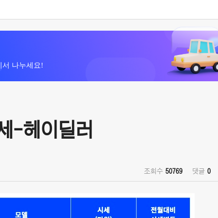
에서 나누세요!
시세-헤이딜러
조회수
50769
댓글
0