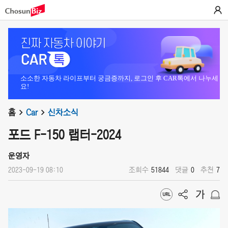
소소한 자동차 라이프부터 궁금증까지, 로그인 후 CAR톡에서 나누세
요!
홈
Car
신차소식
포드 F-150 랩터-2024
운영자
2023-09-19 08:10
조회수
51844
댓글
0
추천
7