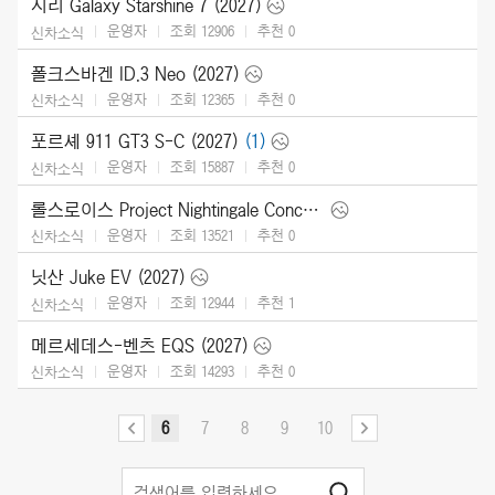
지리 Galaxy Starshine 7 (2027)
운영자
조회 12906
추천
0
신차소식
폴크스바겐 ID.3 Neo (2027)
운영자
조회 12365
추천
0
신차소식
포르셰 911 GT3 S-C (2027)
(1)
운영자
조회 15887
추천
0
신차소식
롤스로이스 Project Nightingale Concept (2026)
운영자
조회 13521
추천
0
신차소식
닛산 Juke EV (2027)
운영자
조회 12944
추천
1
신차소식
메르세데스-벤츠 EQS (2027)
운영자
조회 14293
추천
0
신차소식
6
7
8
9
10