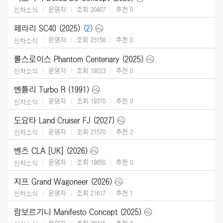
운영자
조회 20407
추천
0
신차소식
페라리 SC40 (2025)
(2)
운영자
조회 23150
추천
0
신차소식
롤스로이스 Phantom Centenary (2025)
운영자
조회 19223
추천
0
신차소식
벤틀리 Turbo R (1991)
운영자
조회 19370
추천
0
신차소식
도요타 Land Cruiser FJ (2027)
운영자
조회 21570
추천
2
신차소식
벤츠 CLA [UK] (2026)
운영자
조회 19850
추천
0
신차소식
지프 Grand Wagoneer (2026)
운영자
조회 21617
추천
1
신차소식
람보르기니 Manifesto Concept (2025)