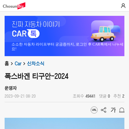
소소한 자동차 라이프부터 궁금증까지, 로그인 후 CAR톡에서 나누세
요!
홈
Car
신차소식
폭스바겐 티구안-2024
운영자
2023-09-21 08:20
조회수
49441
댓글
0
추천
2