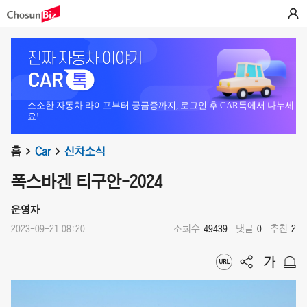
소소한 자동차 라이프부터 궁금증까지, 로그인 후 CAR톡에서 나누세
요!
홈
Car
신차소식
폭스바겐 티구안-2024
운영자
2023-09-21 08:20
조회수
49439
댓글
0
추천
2