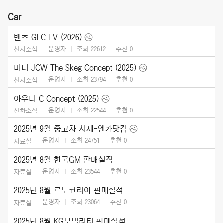
Car
벤츠 GLC EV (2026)
운영자
조회 22612
추천
0
신차소식
미니 JCW The Skeg Concept (2025)
운영자
조회 23794
추천
0
신차소식
아우디 C Concept (2025)
운영자
조회 22544
추천
0
신차소식
2025년 9월 중고차 시세-엔카닷컴
운영자
조회 24751
추천
0
자료실
2025년 8월 한국GM 판매실적
운영자
조회 23544
추천
0
자료실
2025년 8월 르노코리아 판매실적
운영자
조회 23064
추천
0
자료실
2025년 8월 KG모빌리티 판매실적