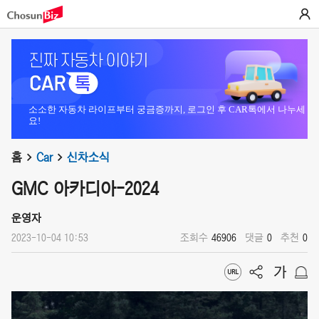
소소한 자동차 라이프부터 궁금증까지, 로그인 후 CAR톡에서 나누세
요!
홈
Car
신차소식
GMC 아카디아-2024
운영자
2023-10-04 10:53
조회수
46906
댓글
0
추천
0