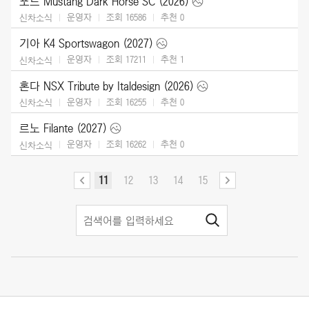
포드 Mustang Dark Horse SC (2026)
운영자
조회 16586
추천
0
신차소식
기아 K4 Sportswagon (2027)
운영자
조회 17211
추천
1
신차소식
혼다 NSX Tribute by Italdesign (2026)
운영자
조회 16255
추천
0
신차소식
르노 Filante (2027)
운영자
조회 16262
추천
0
신차소식
11
12
13
14
15