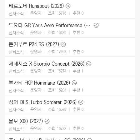
베르토네 Runabout (2026)
운영자
조회 15776
추천
0
신차소식
도요타 GR Yaris Aero Performance (2026)
운영자
조회 16429
추천
0
신차소식
돈커부트 P24 RS (2027)
운영자
조회 17268
추천
0
신차소식
제네시스 X Skorpio Concept (2026)
운영자
조회 16274
추천
1
신차소식
부가티 FKP Hommage (2026)
운영자
조회 16204
추천
1
신차소식
싱어 DLS Turbo Sorcerer (2026)
운영자
조회 16579
추천
0
신차소식
볼보 X60 (2027)
운영자
조회 16732
추천
0
신차소식