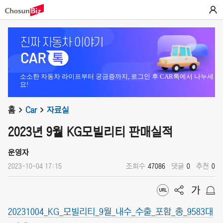
소소한 자동차 라이프부터 궁금증까지, 로그인 후 CAR톡에서 나누세
요!
홈
Car
자료실
2023년 9월 KG모빌리티 판매실적
운영자
2023-10-04 17:15
조회수
47086
댓글
0
추천
0
20231004_KG_모빌리티_9월_내수_수출_포함_총_9583대