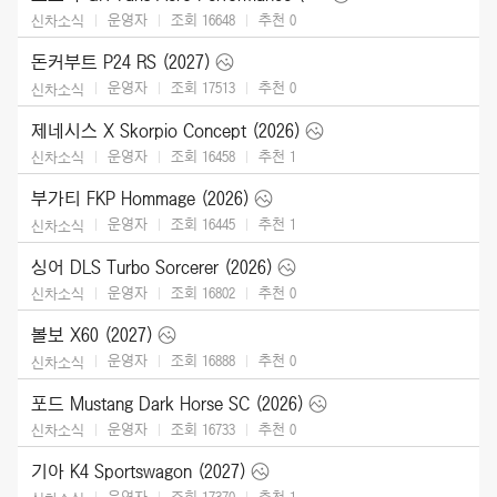
운영자
조회 16648
추천
0
신차소식
돈커부트 P24 RS (2027)
운영자
조회 17513
추천
0
신차소식
제네시스 X Skorpio Concept (2026)
운영자
조회 16458
추천
1
신차소식
부가티 FKP Hommage (2026)
운영자
조회 16445
추천
1
신차소식
싱어 DLS Turbo Sorcerer (2026)
운영자
조회 16802
추천
0
신차소식
볼보 X60 (2027)
운영자
조회 16888
추천
0
신차소식
포드 Mustang Dark Horse SC (2026)
운영자
조회 16733
추천
0
신차소식
기아 K4 Sportswagon (2027)
운영자
조회 17370
추천
1