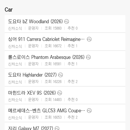
Car
도요타 bZ Woodland (2026)
운영자
조회 15860
추천
0
신차소식
싱어 911 Carrera Cabriolet Reimagined Type 964 (2026)
운영자
조회 16672
추천
1
신차소식
롤스로이스 Phantom Arabesque (2026)
운영자
조회 16581
추천
1
신차소식
도요타 Highlander (2027)
운영자
조회 16226
추천
2
신차소식
마힌드라 XEV 9S (2026)
운영자
조회 14483
추천
0
신차소식
메르세데스-벤츠 GLC53 AMG Coupe (2027)
운영자
조회 16053
추천
2
신차소식
지리 Galaxy M7 (2027)