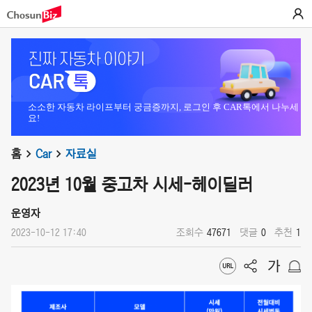
소소한 자동차 라이프부터 궁금증까지, 로그인 후 CAR톡에서 나누세
요!
홈
Car
자료실
2023년 10월 중고차 시세-헤이딜러
운영자
2023-10-12 17:40
조회수
47671
댓글
0
추천
1