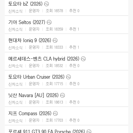
토요타 bZ (2026)
운영자
조회 16578
추천
0
신차소식
기아 Seltos (2027)
운영자
조회 18359
추천
1
신차소식
현대차 Ioniq 9 (2026)
운영자
조회 18333
추천
1
신차소식
메르세데스-벤츠 CLA hybrid (2026)
운영자
조회 18532
추천
0
신차소식
토요타 Urban Cruiser (2026)
운영자
조회 17715
추천
0
신차소식
닛산 Navara [AU] (2026)
운영자
조회 18613
추천
0
신차소식
지프 Compass (2026)
운영자
조회 17703
추천
0
신차소식
포르셰 911 GT3 90 FA Porsche (2026)