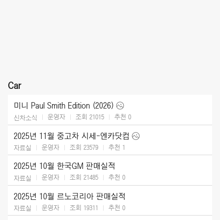
Car
미니 Paul Smith Edition (2026)
운영자
조회 21015
추천
0
신차소식
2025년 11월 중고차 시세-엔카닷컴
운영자
조회 23579
추천
1
자료실
2025년 10월 한국GM 판매실적
운영자
조회 21485
추천
0
자료실
2025년 10월 르노코리아 판매실적
운영자
조회 19311
추천
0
자료실