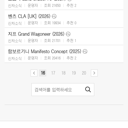
운영자
조회 21650
추천
2
신차소식
벤츠 CLA [UK] (2026)
운영자
조회 19934
추천
0
신차소식
지프 Grand Wagoneer (2026)
운영자
조회 21701
추천
1
신차소식
람보르기니 Manifesto Concept (2025)
운영자
조회 20416
추천
2
신차소식
16
17
18
19
20