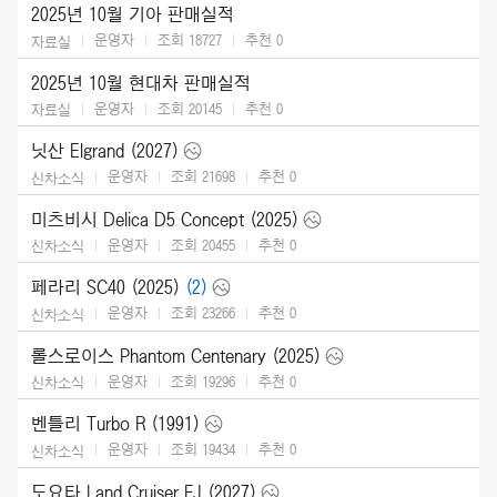
2025년 10월 기아 판매실적
운영자
조회 18727
추천
0
자료실
2025년 10월 현대차 판매실적
운영자
조회 20145
추천
0
자료실
닛산 Elgrand (2027)
운영자
조회 21698
추천
0
신차소식
미츠비시 Delica D5 Concept (2025)
운영자
조회 20455
추천
0
신차소식
페라리 SC40 (2025)
(2)
운영자
조회 23266
추천
0
신차소식
롤스로이스 Phantom Centenary (2025)
운영자
조회 19296
추천
0
신차소식
벤틀리 Turbo R (1991)
운영자
조회 19434
추천
0
신차소식
도요타 Land Cruiser FJ (2027)