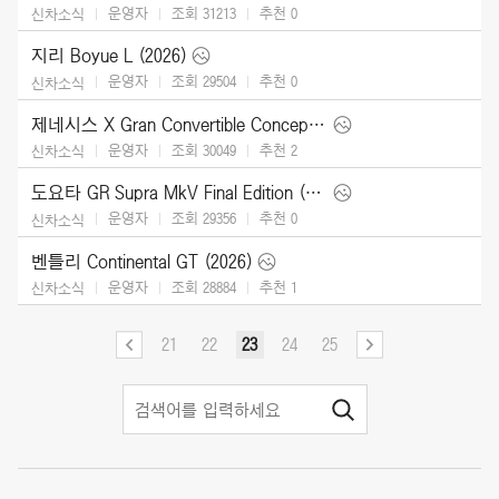
운영자
조회 31213
추천
0
신차소식
지리 Boyue L (2026)
운영자
조회 29504
추천
0
신차소식
제네시스 X Gran Convertible Concept (2025)
운영자
조회 30049
추천
2
신차소식
도요타 GR Supra MkV Final Edition (2026)
운영자
조회 29356
추천
0
신차소식
벤틀리 Continental GT (2026)
운영자
조회 28884
추천
1
신차소식
21
22
23
24
25