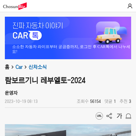
소소한 자동차 라이프부터 궁금증까지, 로그인 후 CAR톡에서 나누세
요!
홈
Car
신차소식
람보르기니 레부엘토-2024
운영자
2023-10-19 08:13
조회수
56154
댓글
1
추천
3