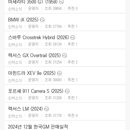
마세라티 3500 GT (1959)
운영자
조회 29604
추천
0
신차소식
BMW iX (2025)
운영자
조회 27794
추천
1
신차소식
스바루 Crosstrek Hybrid (2026)
운영자
조회 29134
추천
1
신차소식
렉서스 GX Overtrail (2025)
운영자
조회 31254
추천
2
신차소식
마힌드라 XEV 9e (2025)
운영자
조회 30093
추천
1
신차소식
포르셰 911 Carrera S (2025)
운영자
조회 31209
추천
1
신차소식
렉서스 LM (2024)
운영자
조회 31776
추천
4
신차소식
2024년 12월 한국GM 판매실적