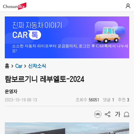
소소한 자동차 라이프부터 궁금증까지, 로그인 후 CAR톡에서 나누세
요!
홈
Car
신차소식
람보르기니 레부엘토-2024
운영자
2023-10-19 08:13
조회수
56051
댓글
1
추천
3