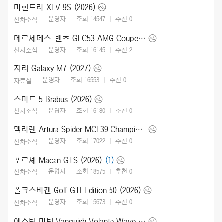
마힌드라 XEV 9S (2026)
운영자
조회 14547
추천
0
신차소식
메르세데스-벤츠 GLC53 AMG Coupe (2027)
운영자
조회 16145
추천
2
신차소식
지리 Galaxy M7 (2027)
운영자
조회 16553
추천
0
자료실
스마트 5 Brabus (2026)
운영자
조회 16180
추천
0
신차소식
맥라렌 Artura Spider MCL39 Championship Edition (2026)
운영자
조회 17022
추천
0
신차소식
포르셰 Macan GTS (2026)
(1)
운영자
조회 18575
추천
0
신차소식
폴크스바겐 Golf GTI Edition 50 (2026)
운영자
조회 15673
추천
0
신차소식
애스턴 마틴 Vanquish Volante Wave Edition (2026)