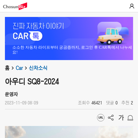
소소한 자동차 라이프부터 궁금증까지, 로그인 후 CAR톡에서 나누세
요!
홈
Car
신차소식
아우디 SQ8-2024
운영자
2023-11-09 08:09
조회수
46421
댓글
0
추천
2