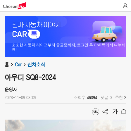
소소한 자동차 라이프부터 궁금증까지, 로그인 후 CAR톡에서 나누세
요!
홈
Car
신차소식
아우디 SQ8-2024
운영자
2023-11-09 08:09
조회수
46394
댓글
0
추천
2