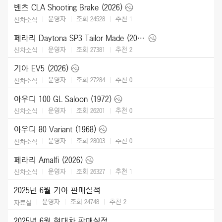
벤츠 CLA Shooting Brake (2026)
운영자
조회 24528
추천
1
신차소식
페라리 Daytona SP3 Tailor Made (2025)
운영자
조회 27381
추천
2
신차소식
기아 EV5 (2026)
운영자
조회 27284
추천
0
신차소식
아우디 100 GL Saloon (1972)
운영자
조회 26201
추천
0
신차소식
아우디 80 Variant (1968)
운영자
조회 28003
추천
0
신차소식
페라리 Amalfi (2026)
운영자
조회 26327
추천
1
신차소식
2025년 6월 기아 판매실적
운영자
조회 24748
추천
2
자료실
2025년 6월 현대차 판매실적