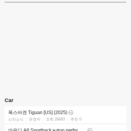
Car
폭스바겐 Tiguan [US] (2025)
운영자
조회 26683
추천
0
신차소식
아우디 A6 Sportback e-tron performance [UK] (2025)