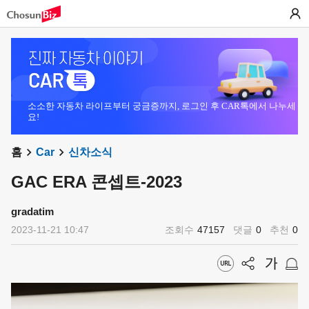
소소한 자동차 라이프부터 궁금증까지, 로그인 후 CAR톡에서 나누세
요!
홈
Car
신차소식
GAC ERA 콘셉트-2023
gradatim
2023-11-21 10:47
조회수
47157
댓글
0
추천
0