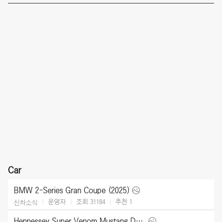
Car
BMW 2-Series Gran Coupe (2025)
운영자
조회 31184
추천
1
신차소식
Hennessey Super Venom Mustang Dark Horse (2025)