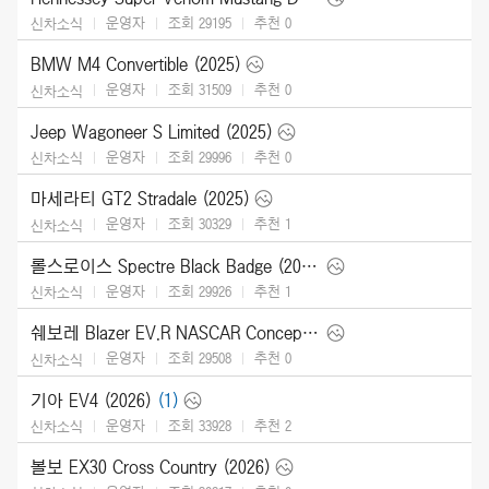
운영자
조회 29195
추천
0
신차소식
BMW M4 Convertible (2025)
운영자
조회 31509
추천
0
신차소식
Jeep Wagoneer S Limited (2025)
운영자
조회 29996
추천
0
신차소식
마세라티 GT2 Stradale (2025)
운영자
조회 30329
추천
1
신차소식
롤스로이스 Spectre Black Badge (2026)
운영자
조회 29926
추천
1
신차소식
쉐보레 Blazer EV.R NASCAR Concept (2025)
운영자
조회 29508
추천
0
신차소식
기아 EV4 (2026)
(1)
운영자
조회 33928
추천
2
신차소식
볼보 EX30 Cross Country (2026)