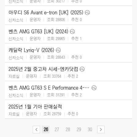
운영자
조회 30217
추천
0
신차소식
아우디 S6 Avant e-tron [UK] (2025)
운영자
조회 28806
추천
0
신차소식
벤츠 AMG GT63 [UK] (2024)
운영자
조회 29965
추천
1
신차소식
캐딜락 Lyriq-V (2026)
운영자
조회 28843
추천
0
신차소식
2025년 2월 중고차 시세-엔카닷컴
운영자
조회 33764
추천
2
자료실
벤츠 AMG GT63 S E Performance 4-Door (2025)
운영자
조회 31291
추천
2
신차소식
2025년 1월 기아 판매실적
운영자
조회 28759
추천
0
자료실
26
27
28
29
30