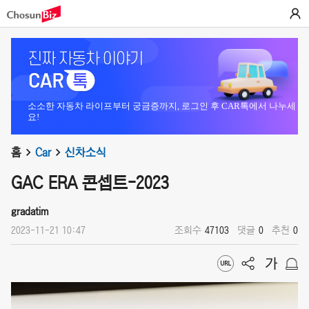
소소한 자동차 라이프부터 궁금증까지, 로그인 후 CAR톡에서 나누세
요!
홈
Car
신차소식
GAC ERA 콘셉트-2023
gradatim
2023-11-21 10:47
조회수
47103
댓글
0
추천
0