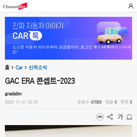
소소한 자동차 라이프부터 궁금증까지, 로그인 후 CAR톡에서 나누세
요!
홈
Car
신차소식
GAC ERA 콘셉트-2023
gradatim
2023-11-21 10:47
조회수
47069
댓글
0
추천
0