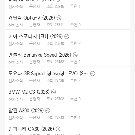
운영자
조회 25246
추천
1
신차소식
캐딜락 Optiq-V (2026)
운영자
조회 28711
추천
0
신차소식
기아 스포티지 [EU] (2026)
운영자
조회 26340
추천
2
신차소식
벤틀리 Bentayga Speed (2026)
운영자
조회 25182
추천
2
신차소식
도요타 GR Supra Lightweight EVO (2026)
운영자
조회 27436
추천
2
신차소식
BMW M2 CS (2026)
운영자
조회 28702
추천
0
신차소식
알핀 A390 (2026)
운영자
조회 27343
추천
1
신차소식
인피니티 QX60 (2026)